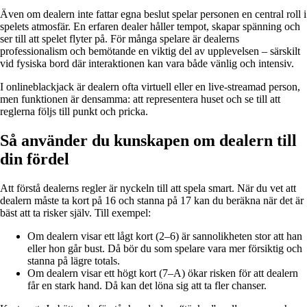
Även om dealern inte fattar egna beslut spelar personen en central roll i
spelets atmosfär. En erfaren dealer håller tempot, skapar spänning och
ser till att spelet flyter på. För många spelare är dealerns
professionalism och bemötande en viktig del av upplevelsen – särskilt
vid fysiska bord där interaktionen kan vara både vänlig och intensiv.
I onlineblackjack är dealern ofta virtuell eller en live-streamad person,
men funktionen är densamma: att representera huset och se till att
reglerna följs till punkt och pricka.
Så använder du kunskapen om dealern till
din fördel
Att förstå dealerns regler är nyckeln till att spela smart. När du vet att
dealern måste ta kort på 16 och stanna på 17 kan du beräkna när det är
bäst att ta risker själv. Till exempel:
Om dealern visar ett lågt kort (2–6) är sannolikheten stor att han
eller hon går bust. Då bör du som spelare vara mer försiktig och
stanna på lägre totals.
Om dealern visar ett högt kort (7–A) ökar risken för att dealern
får en stark hand. Då kan det löna sig att ta fler chanser.