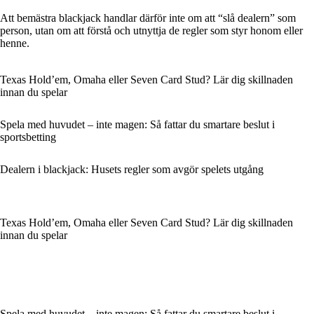
Att bemästra blackjack handlar därför inte om att “slå dealern” som
person, utan om att förstå och utnyttja de regler som styr honom eller
henne.
Texas Hold’em, Omaha eller Seven Card Stud? Lär dig skillnaden
innan du spelar
Spela med huvudet – inte magen: Så fattar du smartare beslut i
sportsbetting
Dealern i blackjack: Husets regler som avgör spelets utgång
Texas Hold’em, Omaha eller Seven Card Stud? Lär dig skillnaden
innan du spelar
Spela med huvudet – inte magen: Så fattar du smartare beslut i