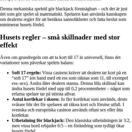
Denna mekaniska spelstil gör blackjack förutsägbart – och det är just
det som gör spelet så matematiskt. Spelaren kan använda kunskapen
om dealerns regler för att beräkna sannolikheter och fatta beslut som
minimerar husets fördel.
Husets regler – små skillnader med stor
effekt
Även om grundregeln om att ta kort till 17 är universell, finns det
variationer som påverkar spelets balans:
Soft 17-regeln:
Vissa casinon kräver att dealern tar kort på en
“soft 17” (en hand med ett ess som räknas som 11, till exempel
ess–sex). Andra låter dealern stanna. Denna lilla skillnad kan
ändra husets fördel med upp till 0,2 procentenheter – något som
erfarna spelare tar på största allvar.
Antal kortlekar i skoen:
Ju fler kortlekar som används, desto
svårare blir det för spelaren att räkna kort och förutse utfall. I
svenska och europeiska casinon används oftast sex eller åtta
kortlekar.
Utbetalning för blackjack:
Den klassiska utbetalningen är 3:2,
men vissa bord erbjuder 6:5 – en förändring som tydligt ökar
husets fördel.