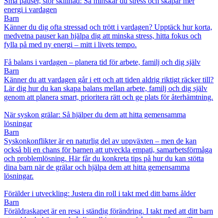
Små pauser, stor skillnad: Så minskar du stress och skapar mer
energi i vardagen
Barn
Känner du dig ofta stressad och trött i vardagen? Upptäck hur korta,
medvetna pauser kan hjälpa dig att minska stress, hitta fokus och
fylla på med ny energi – mitt i livets tempo.
Få balans i vardagen – planera tid för arbete, familj och dig själv
Barn
Känner du att vardagen går i ett och att tiden aldrig riktigt räcker till?
Lär dig hur du kan skapa balans mellan arbete, familj och dig själv
genom att planera smart, prioritera rätt och ge plats för återhämtning.
När syskon grälar: Så hjälper du dem att hitta gemensamma
lösningar
Barn
Syskonkonflikter är en naturlig del av uppväxten – men de kan
också bli en chans för barnen att utveckla empati, samarbetsförmåga
och problemlösning. Här får du konkreta tips på hur du kan stötta
dina barn när de grälar och hjälpa dem att hitta gemensamma
lösningar.
Förälder i utveckling: Justera din roll i takt med ditt barns ålder
Barn
Föräldraskapet är en resa i ständig förändring. I takt med att ditt barn