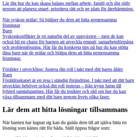
Lär dig hur du kan skapa balans mellan arbete, familj och dig själv
genom att planera smart, prioritera rätt och ge plats för återhämtning.
När syskon grälar: Så hjälper du dem att hitta gemensamma
lösningar
Barn
Syskonkonflikter är en naturlig del av uppväxten – men de kan
också bli en chans för barnen att utveckla empati, samarbetsförmåga
och problemlösning. Här får du konkreta tips på hur du kan stötta
dina barn när de grälar och hjälpa dem att hitta gemensamma
lösningar.
Förälder i utveckling: Justera din roll i takt med ditt barns ålder
Barn
Föräldraskapet är en resa i ständig förändring. I takt med att ditt barn
utvecklas behöver också din roll justeras – från trygg famn till
lyhörd samtalspartner. Här får du insikter och råd om hur du kan
växa tillsammans med ditt barn genom livets olika faser.
Lär dem att hitta lösningar tillsammans
När barnen har lugnat sig kan du guida dem till att själva hitta en
lösning som känns rätt för båda. Ställ öppna frågor som: