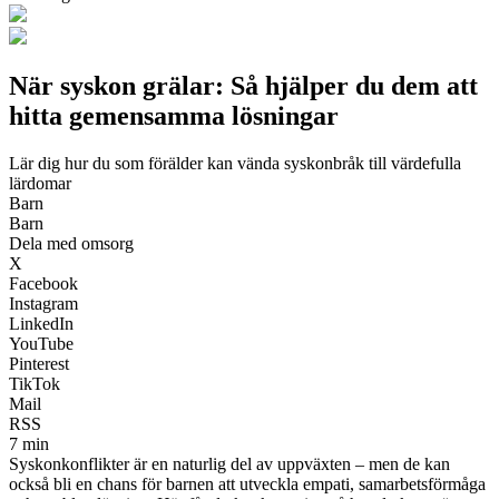
När syskon grälar: Så hjälper du dem att
hitta gemensamma lösningar
Lär dig hur du som förälder kan vända syskonbråk till värdefulla
lärdomar
Barn
Barn
Dela med omsorg
X
Facebook
Instagram
LinkedIn
YouTube
Pinterest
TikTok
Mail
RSS
7 min
Syskonkonflikter är en naturlig del av uppväxten – men de kan
också bli en chans för barnen att utveckla empati, samarbetsförmåga