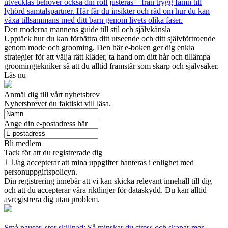
utvecklas behöver också din roll justeras – från trygg famn till
lyhörd samtalspartner. Här får du insikter och råd om hur du kan
växa tillsammans med ditt barn genom livets olika faser.
Den moderna mannens guide till stil och självkänsla
Upptäck hur du kan förbättra ditt utseende och ditt självförtroende
genom mode och grooming. Den här e-boken ger dig enkla
strategier för att välja rätt kläder, ta hand om ditt hår och tillämpa
groomingtekniker så att du alltid framstår som skarp och självsäker.
Läs nu
Anmäl dig till vårt nyhetsbrev
Nyhetsbrevet du faktiskt vill läsa.
Ange din e-postadress här
Bli medlem
Tack för att du registrerade dig
Jag accepterar att mina uppgifter hanteras i enlighet med
personuppgiftspolicyn.
Din registrering innebär att vi kan skicka relevant innehåll till dig
och att du accepterar våra riktlinjer för dataskydd. Du kan alltid
avregistrera dig utan problem.
Små pauser, stor skillnad: Så minskar du stress och skapar mer