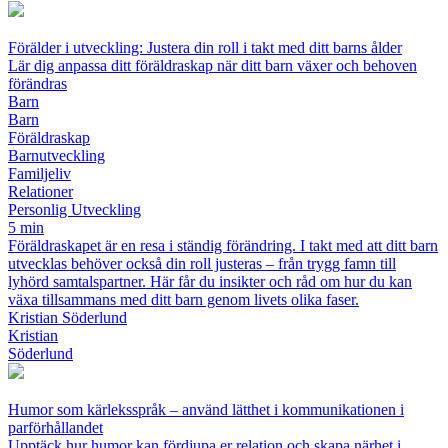
Förälder i utveckling: Justera din roll i takt med ditt barns ålder
Lär dig anpassa ditt föräldraskap när ditt barn växer och behoven
förändras
Barn
Barn
Föräldraskap
Barnutveckling
Familjeliv
Relationer
Personlig Utveckling
5 min
Föräldraskapet är en resa i ständig förändring. I takt med att ditt barn
utvecklas behöver också din roll justeras – från trygg famn till
lyhörd samtalspartner. Här får du insikter och råd om hur du kan
växa tillsammans med ditt barn genom livets olika faser.
Kristian Söderlund
Kristian
Söderlund
Humor som kärleksspråk – använd lätthet i kommunikationen i
parförhållandet
Upptäck hur humor kan fördjupa er relation och skapa närhet i