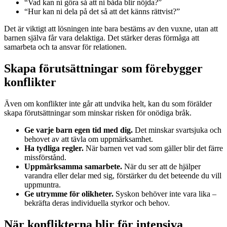
“Vad kan ni göra så att ni båda blir nöjda?”
“Hur kan ni dela på det så att det känns rättvist?”
Det är viktigt att lösningen inte bara bestäms av den vuxne, utan att
barnen själva får vara delaktiga. Det stärker deras förmåga att
samarbeta och ta ansvar för relationen.
Skapa förutsättningar som förebygger
konflikter
Även om konflikter inte går att undvika helt, kan du som förälder
skapa förutsättningar som minskar risken för onödiga bråk.
Ge varje barn egen tid med dig.
Det minskar svartsjuka och
behovet av att tävla om uppmärksamhet.
Ha tydliga regler.
När barnen vet vad som gäller blir det färre
missförstånd.
Uppmärksamma samarbete.
När du ser att de hjälper
varandra eller delar med sig, förstärker du det beteende du vill
uppmuntra.
Ge utrymme för olikheter.
Syskon behöver inte vara lika –
bekräfta deras individuella styrkor och behov.
När konflikterna blir för intensiva