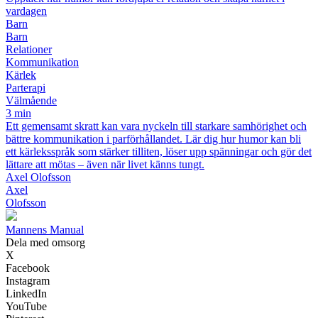
vardagen
Barn
Barn
Relationer
Kommunikation
Kärlek
Parterapi
Välmående
3 min
Ett gemensamt skratt kan vara nyckeln till starkare samhörighet och
bättre kommunikation i parförhållandet. Lär dig hur humor kan bli
ett kärleksspråk som stärker tilliten, löser upp spänningar och gör det
lättare att mötas – även när livet känns tungt.
Axel Olofsson
Axel
Olofsson
Mannens Manual
Dela med omsorg
X
Facebook
Instagram
LinkedIn
YouTube