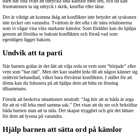
barn har ofta svårt att uttrycka sina känslor med ord, och då kan
frustrationen ta sig uttryck i skrik, knuffar eller tårar.
Det är viktigt att komma ihåg att konflikter inte betyder att syskonen
inte tycker om varandra. Tvärtom är det ofta i de nära relationerna
som vi vågar visa våra starkaste känslor. Som förälder kan du hjälpa
genom att försöka se bakom konflikten och förstå vad som
egentligen ligger bakom.
Undvik att ta parti
När barnen grälar är det lätt att vilja reda ut vem som “började” eller
vem som “har rätt”. Men det kan snabbt leda till att någon känner sig
orättvist behandlad, vilket bara förvärrar konflikten. I stället för att
döma kan du fokusera på att hjälpa dem att hitta en lösning
tillsammans.
Försök att beskriva situationen neutralt: “Jag hör att ni båda är arga
för att ni vill leka med samma sak.” Det visar att du ser och bekräftar
båda barnen utan att ta sida. Det skapar trygghet och gör det lättare
för dem att lyssna på varandra.
Hjälp barnen att sätta ord på känslor