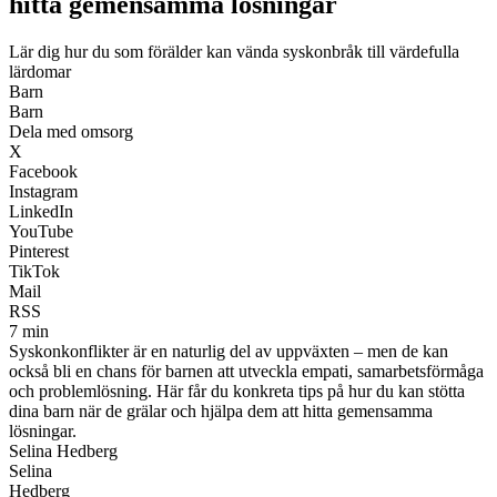
hitta gemensamma lösningar
Lär dig hur du som förälder kan vända syskonbråk till värdefulla
lärdomar
Barn
Barn
Dela med omsorg
X
Facebook
Instagram
LinkedIn
YouTube
Pinterest
TikTok
Mail
RSS
7 min
Syskonkonflikter är en naturlig del av uppväxten – men de kan
också bli en chans för barnen att utveckla empati, samarbetsförmåga
och problemlösning. Här får du konkreta tips på hur du kan stötta
dina barn när de grälar och hjälpa dem att hitta gemensamma
lösningar.
Selina Hedberg
Selina
Hedberg