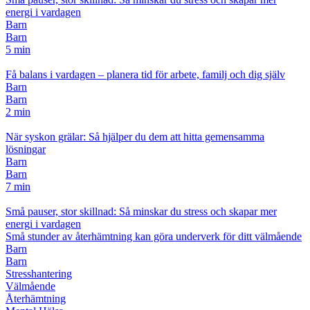
energi i vardagen
Barn
Barn
5 min
Få balans i vardagen – planera tid för arbete, familj och dig själv
Barn
Barn
2 min
När syskon grälar: Så hjälper du dem att hitta gemensamma
lösningar
Barn
Barn
7 min
Små pauser, stor skillnad: Så minskar du stress och skapar mer
energi i vardagen
Små stunder av återhämtning kan göra underverk för ditt välmående
Barn
Barn
Stresshantering
Välmående
Återhämtning