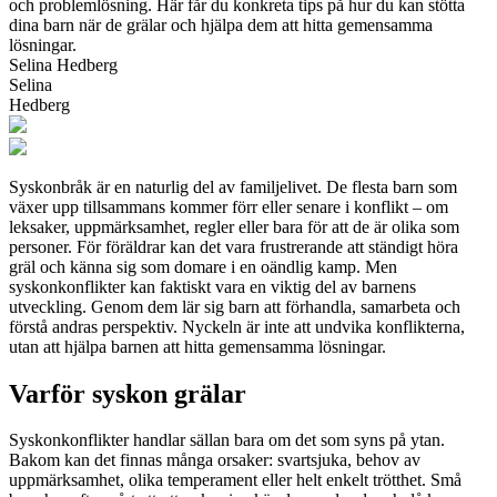
och problemlösning. Här får du konkreta tips på hur du kan stötta
dina barn när de grälar och hjälpa dem att hitta gemensamma
lösningar.
Selina Hedberg
Selina
Hedberg
Syskonbråk är en naturlig del av familjelivet. De flesta barn som
växer upp tillsammans kommer förr eller senare i konflikt – om
leksaker, uppmärksamhet, regler eller bara för att de är olika som
personer. För föräldrar kan det vara frustrerande att ständigt höra
gräl och känna sig som domare i en oändlig kamp. Men
syskonkonflikter kan faktiskt vara en viktig del av barnens
utveckling. Genom dem lär sig barn att förhandla, samarbeta och
förstå andras perspektiv. Nyckeln är inte att undvika konflikterna,
utan att hjälpa barnen att hitta gemensamma lösningar.
Varför syskon grälar
Syskonkonflikter handlar sällan bara om det som syns på ytan.
Bakom kan det finnas många orsaker: svartsjuka, behov av
uppmärksamhet, olika temperament eller helt enkelt trötthet. Små