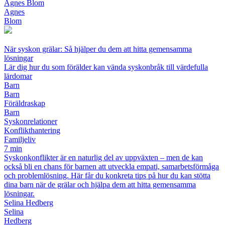
Agnes Blom
Agnes
Blom
När syskon grälar: Så hjälper du dem att hitta gemensamma
lösningar
Lär dig hur du som förälder kan vända syskonbråk till värdefulla
lärdomar
Barn
Barn
Föräldraskap
Barn
Syskonrelationer
Konflikthantering
Familjeliv
7 min
Syskonkonflikter är en naturlig del av uppväxten – men de kan
också bli en chans för barnen att utveckla empati, samarbetsförmåga
och problemlösning. Här får du konkreta tips på hur du kan stötta
dina barn när de grälar och hjälpa dem att hitta gemensamma
lösningar.
Selina Hedberg
Selina
Hedberg