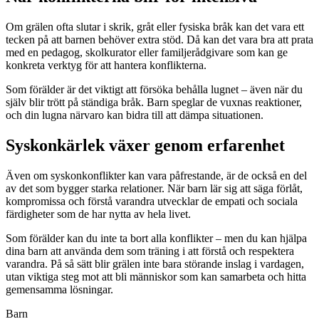
Om grälen ofta slutar i skrik, gråt eller fysiska bråk kan det vara ett
tecken på att barnen behöver extra stöd. Då kan det vara bra att prata
med en pedagog, skolkurator eller familjerådgivare som kan ge
konkreta verktyg för att hantera konflikterna.
Som förälder är det viktigt att försöka behålla lugnet – även när du
själv blir trött på ständiga bråk. Barn speglar de vuxnas reaktioner,
och din lugna närvaro kan bidra till att dämpa situationen.
Syskonkärlek växer genom erfarenhet
Även om syskonkonflikter kan vara påfrestande, är de också en del
av det som bygger starka relationer. När barn lär sig att säga förlåt,
kompromissa och förstå varandra utvecklar de empati och sociala
färdigheter som de har nytta av hela livet.
Som förälder kan du inte ta bort alla konflikter – men du kan hjälpa
dina barn att använda dem som träning i att förstå och respektera
varandra. På så sätt blir grälen inte bara störande inslag i vardagen,
utan viktiga steg mot att bli människor som kan samarbeta och hitta
gemensamma lösningar.
Barn