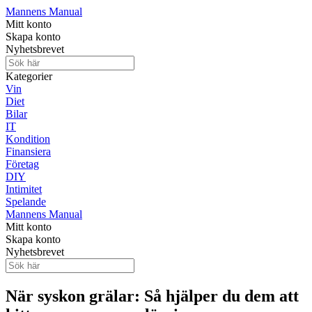
Mannens Manual
Mitt konto
Skapa konto
Nyhetsbrevet
Kategorier
Vin
Diet
Bilar
IT
Kondition
Finansiera
Företag
DIY
Intimitet
Spelande
Mannens Manual
Mitt konto
Skapa konto
Nyhetsbrevet
När syskon grälar: Så hjälper du dem att