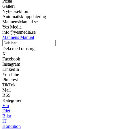
Posta
Galleri
Nyhetssektion
Automatisk uppdatering
MannensManual.se
Yes Media
info@yesmedia.se
Mannens Manual
Dela med omsorg
X
Facebook
Instagram
LinkedIn
YouTube
Pinterest
TikTok
Mail
RSS
Kategorier
Vin
Diet
Bilar
IT
Kondition