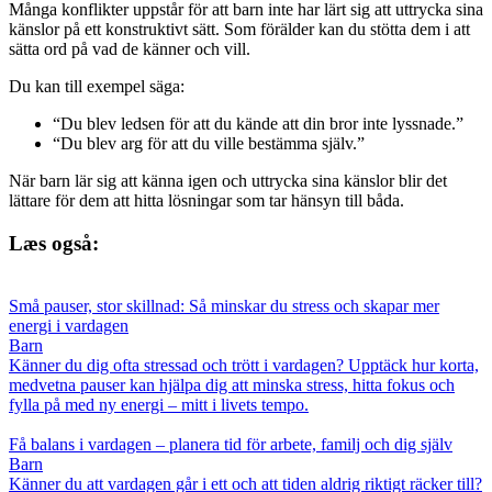
Många konflikter uppstår för att barn inte har lärt sig att uttrycka sina
känslor på ett konstruktivt sätt. Som förälder kan du stötta dem i att
sätta ord på vad de känner och vill.
Du kan till exempel säga:
“Du blev ledsen för att du kände att din bror inte lyssnade.”
“Du blev arg för att du ville bestämma själv.”
När barn lär sig att känna igen och uttrycka sina känslor blir det
lättare för dem att hitta lösningar som tar hänsyn till båda.
Læs også:
Små pauser, stor skillnad: Så minskar du stress och skapar mer
energi i vardagen
Barn
Känner du dig ofta stressad och trött i vardagen? Upptäck hur korta,
medvetna pauser kan hjälpa dig att minska stress, hitta fokus och
fylla på med ny energi – mitt i livets tempo.
Få balans i vardagen – planera tid för arbete, familj och dig själv
Barn
Känner du att vardagen går i ett och att tiden aldrig riktigt räcker till?