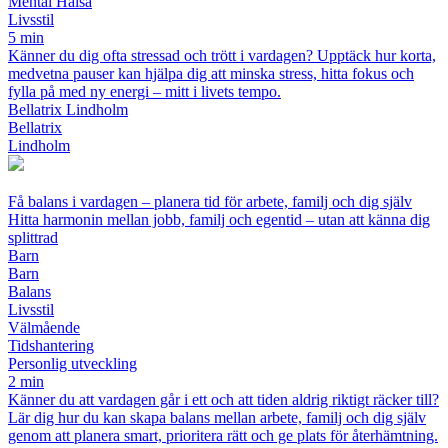
Mental Hälsa
Livsstil
5 min
Känner du dig ofta stressad och trött i vardagen? Upptäck hur korta,
medvetna pauser kan hjälpa dig att minska stress, hitta fokus och
fylla på med ny energi – mitt i livets tempo.
Bellatrix Lindholm
Bellatrix
Lindholm
Få balans i vardagen – planera tid för arbete, familj och dig själv
Hitta harmonin mellan jobb, familj och egentid – utan att känna dig
splittrad
Barn
Barn
Balans
Livsstil
Välmående
Tidshantering
Personlig utveckling
2 min
Känner du att vardagen går i ett och att tiden aldrig riktigt räcker till?
Lär dig hur du kan skapa balans mellan arbete, familj och dig själv
genom att planera smart, prioritera rätt och ge plats för återhämtning.