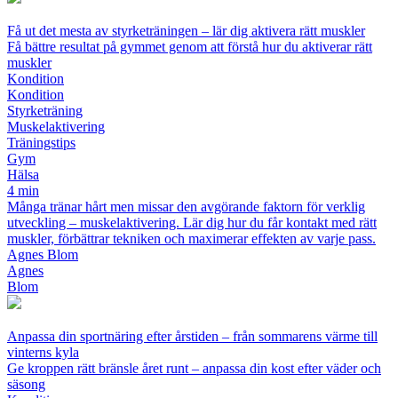
Få ut det mesta av styrketräningen – lär dig aktivera rätt muskler
Få bättre resultat på gymmet genom att förstå hur du aktiverar rätt
muskler
Kondition
Kondition
Styrketräning
Muskelaktivering
Träningstips
Gym
Hälsa
4 min
Många tränar hårt men missar den avgörande faktorn för verklig
utveckling – muskelaktivering. Lär dig hur du får kontakt med rätt
muskler, förbättrar tekniken och maximerar effekten av varje pass.
Agnes Blom
Agnes
Blom
Anpassa din sportnäring efter årstiden – från sommarens värme till
vinterns kyla
Ge kroppen rätt bränsle året runt – anpassa din kost efter väder och
säsong