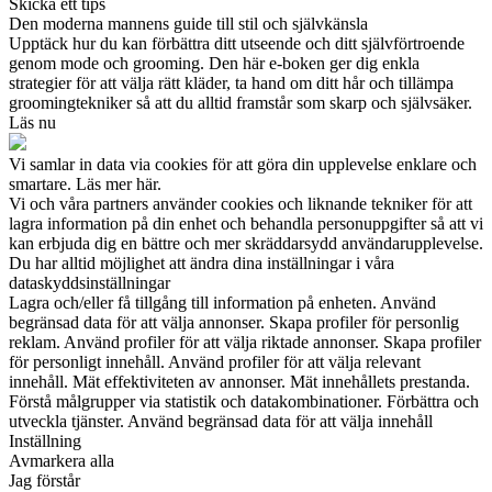
Skicka ett tips
Den moderna mannens guide till stil och självkänsla
Upptäck hur du kan förbättra ditt utseende och ditt självförtroende
genom mode och grooming. Den här e-boken ger dig enkla
strategier för att välja rätt kläder, ta hand om ditt hår och tillämpa
groomingtekniker så att du alltid framstår som skarp och självsäker.
Läs nu
Vi samlar in data via cookies för att göra din upplevelse enklare och
smartare. Läs mer här.
Vi och våra partners använder cookies och liknande tekniker för att
lagra information på din enhet och behandla personuppgifter så att vi
kan erbjuda dig en bättre och mer skräddarsydd användarupplevelse.
Du har alltid möjlighet att ändra dina inställningar i våra
dataskyddsinställningar
Lagra och/eller få tillgång till information på enheten. Använd
begränsad data för att välja annonser. Skapa profiler för personlig
reklam. Använd profiler för att välja riktade annonser. Skapa profiler
för personligt innehåll. Använd profiler för att välja relevant
innehåll. Mät effektiviteten av annonser. Mät innehållets prestanda.
Förstå målgrupper via statistik och datakombinationer. Förbättra och
utveckla tjänster. Använd begränsad data för att välja innehåll
Inställning
Avmarkera alla
Jag förstår