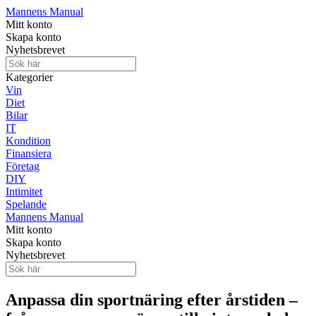
Mannens Manual
Mitt konto
Skapa konto
Nyhetsbrevet
Kategorier
Vin
Diet
Bilar
IT
Kondition
Finansiera
Företag
DIY
Intimitet
Spelande
Mannens Manual
Mitt konto
Skapa konto
Nyhetsbrevet
Anpassa din sportnäring efter årstiden –