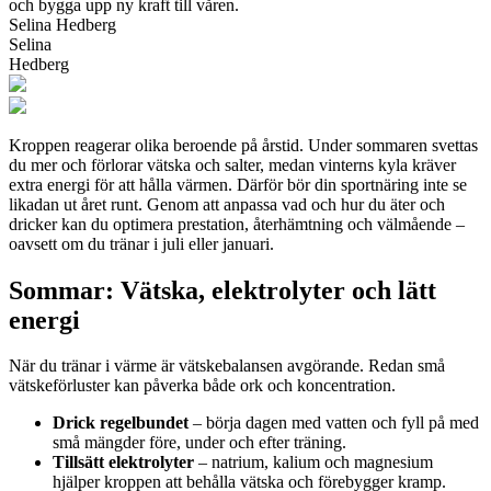
och bygga upp ny kraft till våren.
Selina Hedberg
Selina
Hedberg
Kroppen reagerar olika beroende på årstid. Under sommaren svettas
du mer och förlorar vätska och salter, medan vinterns kyla kräver
extra energi för att hålla värmen. Därför bör din sportnäring inte se
likadan ut året runt. Genom att anpassa vad och hur du äter och
dricker kan du optimera prestation, återhämtning och välmående –
oavsett om du tränar i juli eller januari.
Sommar: Vätska, elektrolyter och lätt
energi
När du tränar i värme är vätskebalansen avgörande. Redan små
vätskeförluster kan påverka både ork och koncentration.
Drick regelbundet
– börja dagen med vatten och fyll på med
små mängder före, under och efter träning.
Tillsätt elektrolyter
– natrium, kalium och magnesium
hjälper kroppen att behålla vätska och förebygger kramp.