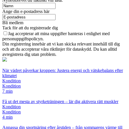
Nyhetsbrevet du faktiskt vill läsa.
Ange din e-postadress här
Bli medlem
Tack för att du registrerade dig
Jag accepterar att mina uppgifter hanteras i enlighet med
personuppgiftspolicyn.
Din registrering innebär att vi kan skicka relevant innehåll till dig
och att du accepterar våra riktlinjer för dataskydd. Du kan alltid
avregistrera dig utan problem.
När vädret påverkar kroppen: Justera energi och vätskebalans efter
klimatet
Kondition
Kondition
7 min
Få ut det mesta av styrketräningen – lär dig aktivera rätt muskler
Kondition
Kondition
4 min
Anpassa din sportnäring efter årstiden – från sommarens värme till