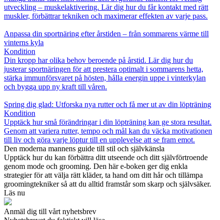
utveckling – muskelaktivering. Lär dig hur du får kontakt med rätt
muskler, förbättrar tekniken och maximerar effekten av varje pass.
Anpassa din sportnäring efter årstiden – från sommarens värme till
vinterns kyla
Kondition
Din kropp har olika behov beroende på årstid. Lär dig hur du
justerar sportnäringen för att prestera optimalt i sommarens hetta,
stärka immunförsvaret på hösten, hålla energin uppe i vinterkylan
och bygga upp ny kraft till våren.
Spring dig glad: Utforska nya rutter och få mer ut av din löpträning
Kondition
Upptäck hur små förändringar i din löpträning kan ge stora resultat.
Genom att variera rutter, tempo och mål kan du väcka motivationen
till liv och göra varje löptur till en upplevelse att se fram emot.
Den moderna mannens guide till stil och självkänsla
Upptäck hur du kan förbättra ditt utseende och ditt självförtroende
genom mode och grooming. Den här e-boken ger dig enkla
strategier för att välja rätt kläder, ta hand om ditt hår och tillämpa
groomingtekniker så att du alltid framstår som skarp och självsäker.
Läs nu
Anmäl dig till vårt nyhetsbrev