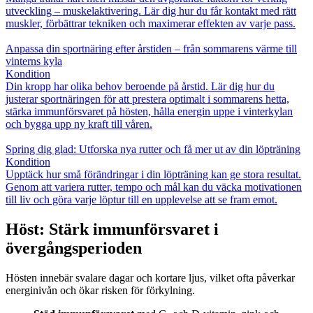
utveckling – muskelaktivering. Lär dig hur du får kontakt med rätt
muskler, förbättrar tekniken och maximerar effekten av varje pass.
Anpassa din sportnäring efter årstiden – från sommarens värme till
vinterns kyla
Kondition
Din kropp har olika behov beroende på årstid. Lär dig hur du
justerar sportnäringen för att prestera optimalt i sommarens hetta,
stärka immunförsvaret på hösten, hålla energin uppe i vinterkylan
och bygga upp ny kraft till våren.
Spring dig glad: Utforska nya rutter och få mer ut av din löpträning
Kondition
Upptäck hur små förändringar i din löpträning kan ge stora resultat.
Genom att variera rutter, tempo och mål kan du väcka motivationen
till liv och göra varje löptur till en upplevelse att se fram emot.
Höst: Stärk immunförsvaret i
övergångsperioden
Hösten innebär svalare dagar och kortare ljus, vilket ofta påverkar
energinivån och ökar risken för förkylning.