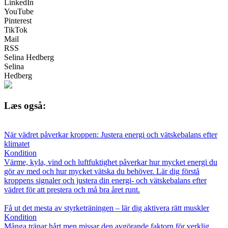
LinkedIn
YouTube
Pinterest
TikTok
Mail
RSS
Selina Hedberg
Selina
Hedberg
Læs også:
När vädret påverkar kroppen: Justera energi och vätskebalans efter
klimatet
Kondition
Värme, kyla, vind och luftfuktighet påverkar hur mycket energi du
gör av med och hur mycket vätska du behöver. Lär dig förstå
kroppens signaler och justera din energi- och vätskebalans efter
vädret för att prestera och må bra året runt.
Få ut det mesta av styrketräningen – lär dig aktivera rätt muskler
Kondition
Många tränar hårt men missar den avgörande faktorn för verklig