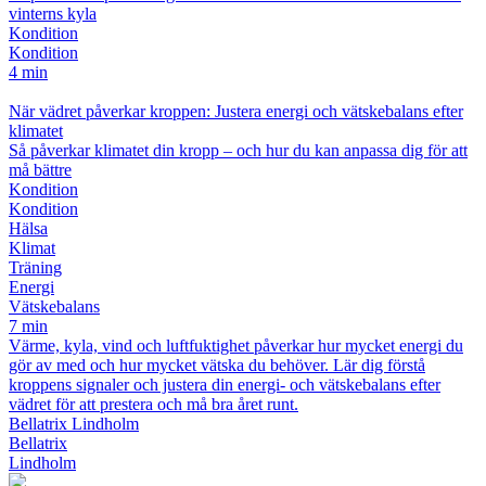
vinterns kyla
Kondition
Kondition
4 min
När vädret påverkar kroppen: Justera energi och vätskebalans efter
klimatet
Så påverkar klimatet din kropp – och hur du kan anpassa dig för att
må bättre
Kondition
Kondition
Hälsa
Klimat
Träning
Energi
Vätskebalans
7 min
Värme, kyla, vind och luftfuktighet påverkar hur mycket energi du
gör av med och hur mycket vätska du behöver. Lär dig förstå
kroppens signaler och justera din energi- och vätskebalans efter
vädret för att prestera och må bra året runt.
Bellatrix Lindholm
Bellatrix
Lindholm