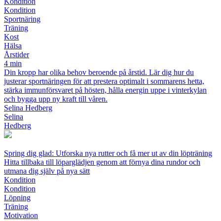
Kondition
Kondition
Sportnäring
Träning
Kost
Hälsa
Årstider
4 min
Din kropp har olika behov beroende på årstid. Lär dig hur du
justerar sportnäringen för att prestera optimalt i sommarens hetta,
stärka immunförsvaret på hösten, hålla energin uppe i vinterkylan
och bygga upp ny kraft till våren.
Selina Hedberg
Selina
Hedberg
Spring dig glad: Utforska nya rutter och få mer ut av din löpträning
Hitta tillbaka till löparglädjen genom att förnya dina rundor och
utmana dig själv på nya sätt
Kondition
Kondition
Löpning
Träning
Motivation