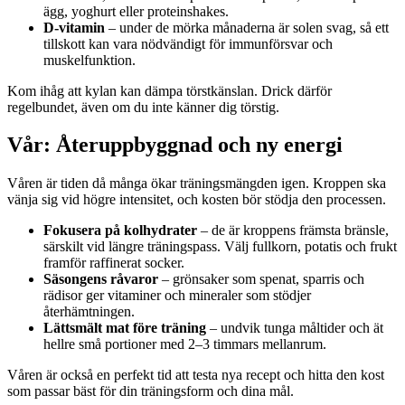
ägg, yoghurt eller proteinshakes.
D-vitamin
– under de mörka månaderna är solen svag, så ett
tillskott kan vara nödvändigt för immunförsvar och
muskelfunktion.
Kom ihåg att kylan kan dämpa törstkänslan. Drick därför
regelbundet, även om du inte känner dig törstig.
Vår: Återuppbyggnad och ny energi
Våren är tiden då många ökar träningsmängden igen. Kroppen ska
vänja sig vid högre intensitet, och kosten bör stödja den processen.
Fokusera på kolhydrater
– de är kroppens främsta bränsle,
särskilt vid längre träningspass. Välj fullkorn, potatis och frukt
framför raffinerat socker.
Säsongens råvaror
– grönsaker som spenat, sparris och
rädisor ger vitaminer och mineraler som stödjer
återhämtningen.
Lättsmält mat före träning
– undvik tunga måltider och ät
hellre små portioner med 2–3 timmars mellanrum.
Våren är också en perfekt tid att testa nya recept och hitta den kost
som passar bäst för din träningsform och dina mål.