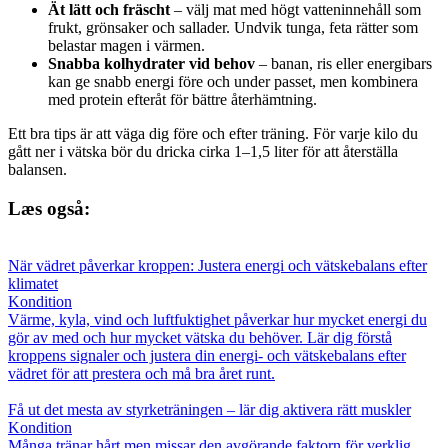
Ät lätt och fräscht
– välj mat med högt vatteninnehåll som
frukt, grönsaker och sallader. Undvik tunga, feta rätter som
belastar magen i värmen.
Snabba kolhydrater vid behov
– banan, ris eller energibars
kan ge snabb energi före och under passet, men kombinera
med protein efteråt för bättre återhämtning.
Ett bra tips är att väga dig före och efter träning. För varje kilo du
gått ner i vätska bör du dricka cirka 1–1,5 liter för att återställa
balansen.
Læs også:
När vädret påverkar kroppen: Justera energi och vätskebalans efter
klimatet
Kondition
Värme, kyla, vind och luftfuktighet påverkar hur mycket energi du
gör av med och hur mycket vätska du behöver. Lär dig förstå
kroppens signaler och justera din energi- och vätskebalans efter
vädret för att prestera och må bra året runt.
Få ut det mesta av styrketräningen – lär dig aktivera rätt muskler
Kondition
Många tränar hårt men missar den avgörande faktorn för verklig