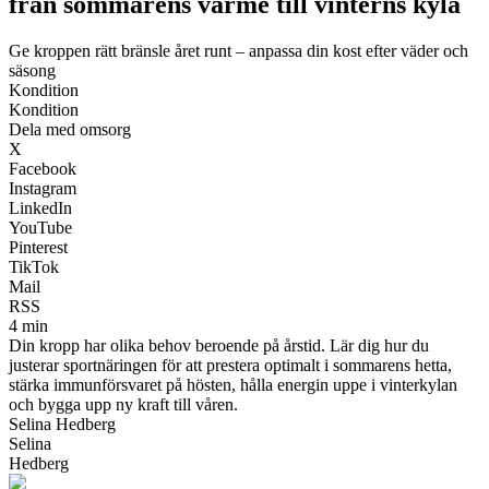
från sommarens värme till vinterns kyla
Ge kroppen rätt bränsle året runt – anpassa din kost efter väder och
säsong
Kondition
Kondition
Dela med omsorg
X
Facebook
Instagram
LinkedIn
YouTube
Pinterest
TikTok
Mail
RSS
4 min
Din kropp har olika behov beroende på årstid. Lär dig hur du
justerar sportnäringen för att prestera optimalt i sommarens hetta,
stärka immunförsvaret på hösten, hålla energin uppe i vinterkylan
och bygga upp ny kraft till våren.
Selina Hedberg
Selina
Hedberg