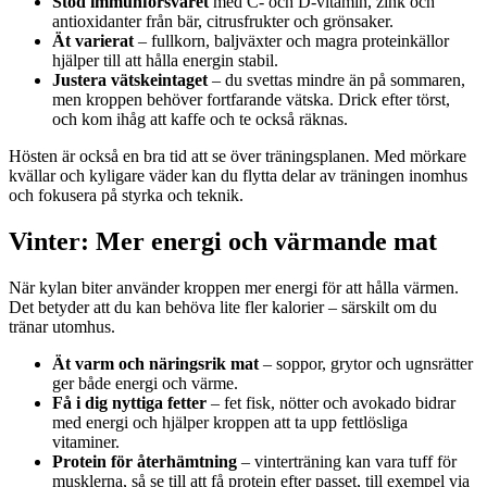
Stöd immunförsvaret
med C- och D-vitamin, zink och
antioxidanter från bär, citrusfrukter och grönsaker.
Ät varierat
– fullkorn, baljväxter och magra proteinkällor
hjälper till att hålla energin stabil.
Justera vätskeintaget
– du svettas mindre än på sommaren,
men kroppen behöver fortfarande vätska. Drick efter törst,
och kom ihåg att kaffe och te också räknas.
Hösten är också en bra tid att se över träningsplanen. Med mörkare
kvällar och kyligare väder kan du flytta delar av träningen inomhus
och fokusera på styrka och teknik.
Vinter: Mer energi och värmande mat
När kylan biter använder kroppen mer energi för att hålla värmen.
Det betyder att du kan behöva lite fler kalorier – särskilt om du
tränar utomhus.
Ät varm och näringsrik mat
– soppor, grytor och ugnsrätter
ger både energi och värme.
Få i dig nyttiga fetter
– fet fisk, nötter och avokado bidrar
med energi och hjälper kroppen att ta upp fettlösliga
vitaminer.
Protein för återhämtning
– vinterträning kan vara tuff för
musklerna, så se till att få protein efter passet, till exempel via