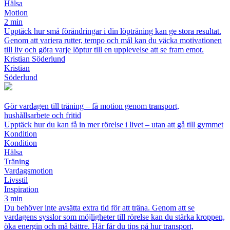
Hälsa
Motion
2 min
Upptäck hur små förändringar i din löpträning kan ge stora resultat.
Genom att variera rutter, tempo och mål kan du väcka motivationen
till liv och göra varje löptur till en upplevelse att se fram emot.
Kristian Söderlund
Kristian
Söderlund
Gör vardagen till träning – få motion genom transport,
hushållsarbete och fritid
Upptäck hur du kan få in mer rörelse i livet – utan att gå till gymmet
Kondition
Kondition
Hälsa
Träning
Vardagsmotion
Livsstil
Inspiration
3 min
Du behöver inte avsätta extra tid för att träna. Genom att se
vardagens sysslor som möjligheter till rörelse kan du stärka kroppen,
öka energin och må bättre. Här får du tips på hur transport,